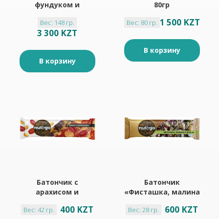
фундуком и
80гр
арахисом.
1 500 KZT
Вес: 148 гр.
Вес: 80 гр.
Шоколадные
3 300 KZT
батончики с
фундуком и
В корзину
арахисом 148гр
В корзину
Батончик с
Батончик
арахисом и
«Фисташка, малина
мармеладом
и кешью»
400 KZT
600 KZT
Вес: 42 гр.
Вес: 28 гр.
«Nut&Go», 42 г
«Nut&Go», 28 г