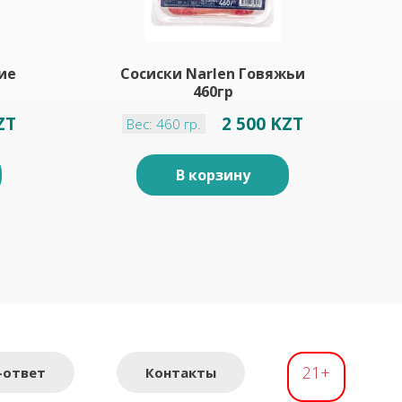
ие
Сосиски Narlen Говяжьи
460гр
ZT
2 500 KZT
Вес: 460 гр.
В корзину
21+
-ответ
Контакты