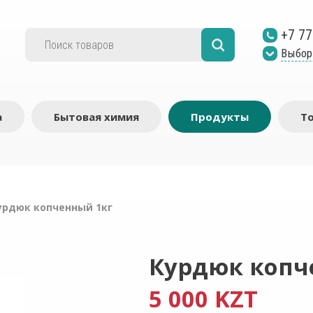
+7 77
Выбор
а
Бытовая химия
Продукты
Т
урдюк копченный 1кг
Курдюк копч
5 000 KZT