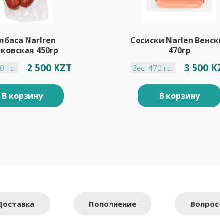
лбаса Narlren
Сосиски Narlen Венск
ковская 450гр
470гр
2 500 KZT
3 500 K
0 гр.
Вес: 470 гр.
В корзину
В корзину
Доставка
Пополнение
Вопрос