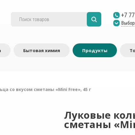
+7 77
Выбор
а
Бытовая химия
Продукты
Т
ца со вкусом сметаны «Mini Free», 45 г
Луковые кол
сметаны «Mini