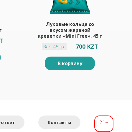
Луковые кольца со
г
вкусом жареной
креветки «Mini Free», 45 г
ZT
700 KZT
Вес: 45 гр.
В корзину
21+
-ответ
Контакты