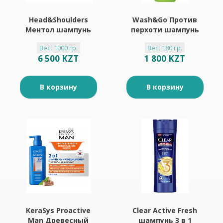
Head&Shoulders
Wash&Go Против
Ментол шампунь
перхоти шампунь
1000мл
180мл
Вес: 1000 гр.
Вес: 180 гр.
6 500 KZT
1 800 KZT
В корзину
В корзину
KeraSys Proactive
Clear Active Fresh
Man Древесный
шампунь 3 в 1