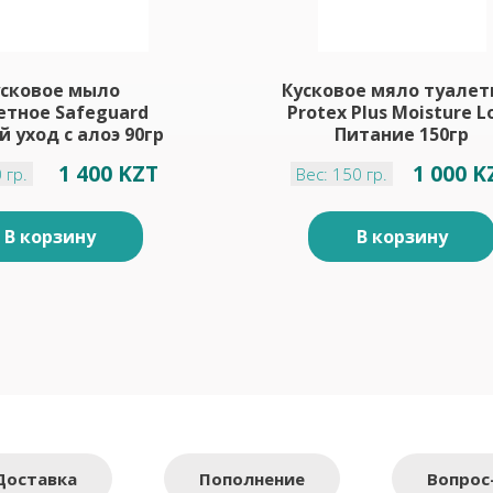
усковое мыло
Кусковое мяло туалет
етное Safeguard
Protex Plus Moisture L
 уход с алоэ 90гр
Питание 150гр
1 400 KZT
1 000 K
 гр.
Вес: 150 гр.
В корзину
В корзину
Доставка
Пополнение
Вопрос