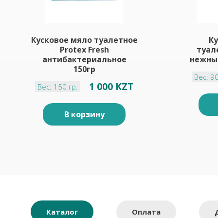
Кусковое мяло туалетное
К
Protex Fresh
туал
антибактериальное
нежный
150гр
Вес: 90
1 000 KZT
Вес: 150 гр.
В корзину
Каталог
Оплата