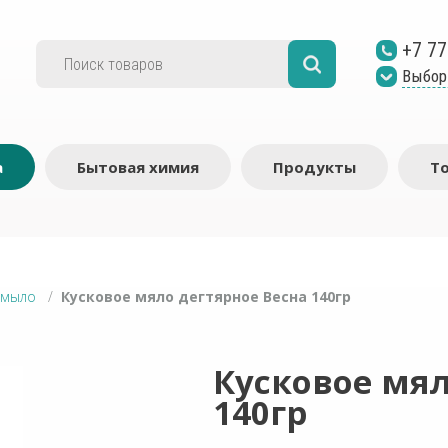
+7 77
Выбор
а
Бытовая химия
Продукты
Т
 мыло
/
Кусковое мяло дегтярное Весна 140гр
Кусковое мял
140гр