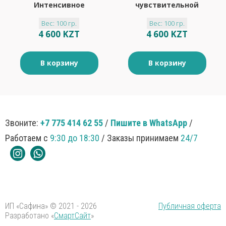
Интенсивное
чувствительной
охлаждение
кожи бальзам
Вес: 100 гр.
Вес: 100 гр.
бальзам после
после бритья 100мл
4 600 KZT
4 600 KZT
бритья 100мл
В корзину
В корзину
Звоните:
+7 775 414 62 55
/
Пишите в WhatsApp
/
Работаем с
9:30 до 18:30
/ Заказы принимаем
24/7
ИП «Сафина» © 2021 - 2026
Публичная оферта
Разработано «
СмартСайт
»