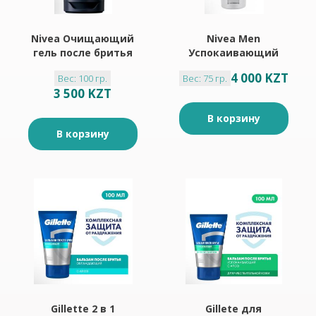
Nivea Очищающий
Nivea Men
гель после бритья
Успокаивающий
100мл
крем-бальзам
4 000 KZT
Вес: 100 гр.
Вес: 75 гр.
после бритья 75мл
3 500 KZT
В корзину
В корзину
Gillette 2 в 1
Gillete для