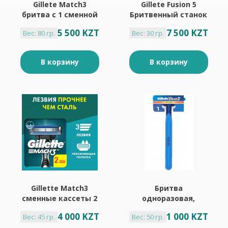
Gillete Match3
Gillete Fusion 5
бритва с 1 сменной
Бритвенный станок
кассетой
1шт+сменная
5 500 KZT
7 500 KZT
Вес: 80 гр.
Вес: 30 гр.
кассета 1шт
В корзину
В корзину
Gillette Match3
Бритва
сменные кассеты 2
одноразовая,
шт
бритвенный станок
4 000 KZT
1 000 KZT
Вес: 45 гр.
Вес: 50 гр.
3 шт