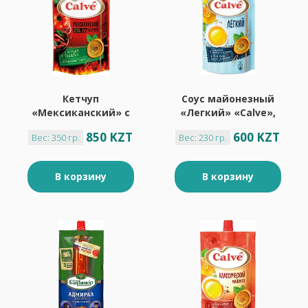
Кетчуп
Соус майонезный
«Мексиканский» с
«Легкий» «Calve»,
перцем табаско
230 г
850 KZT
600 KZT
Вес: 350 гр.
Вес: 230 гр.
«Calve», 350 г
В корзину
В корзину