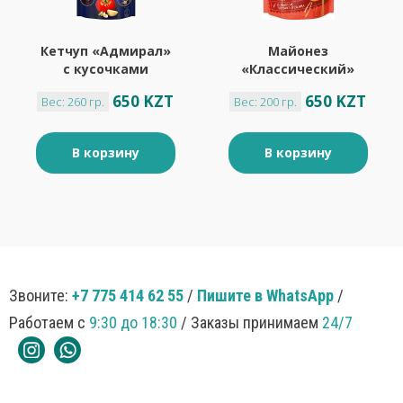
Кетчуп «Адмирал»
Майонез
с кусочками
«Классический»
чеснока
50% «Calve», 200 г
650 KZT
650 KZT
Вес: 260 гр.
Вес: 200 гр.
«Балтимор», 260 г
В корзину
В корзину
Звоните:
+7 775 414 62 55
/
Пишите в WhatsApp
/
Работаем с
9:30 до 18:30
/ Заказы принимаем
24/7