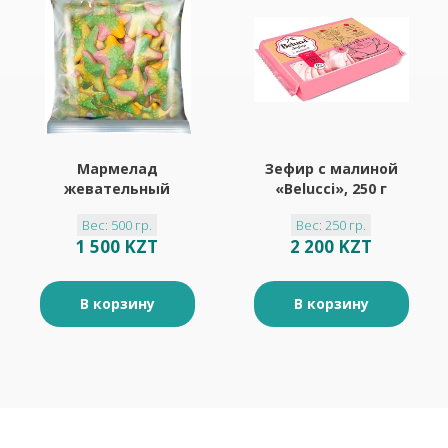
Мармелад
Зефир с малиной
жевательный
«Belucci», 250 г
«Звездочки со
Вес: 500 гр.
Вес: 250 гр.
вкусом персика и
1 500 KZT
2 200 KZT
апельсина»
«KrutFrut»
(упаковка 0,5 кг)
В корзину
В корзину