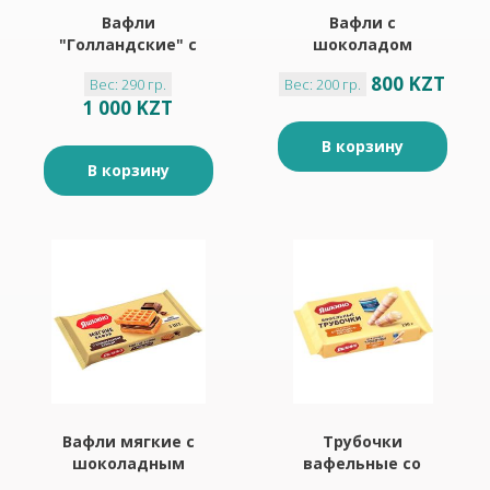
Вафли
Вафли с
"Голландские" с
шоколадом
карамельной
"Яшкино" 200гр
800 KZT
Вес: 290 гр.
Вес: 200 гр.
начинкой "Яшкино"
1 000 KZT
290гр
В корзину
В корзину
Вафли мягкие с
Трубочки
шоколадным
вафельные со
кремом "Яшкино"
вкусом сгущенного