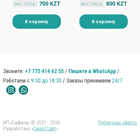
700 KZT
800 KZT
Вес: 120 гр.
Вес: 190 гр.
120гр
молока "Яшкино"
190гр
В корзину
В корзину
Звоните:
+7 775 414 62 55
/
Пишите в WhatsApp
/
Работаем с
9:30 до 18:30
/ Заказы принимаем
24/7
ИП «Сафина» © 2021 - 2026
Публичная оферта
Разработано «
СмартСайт
»