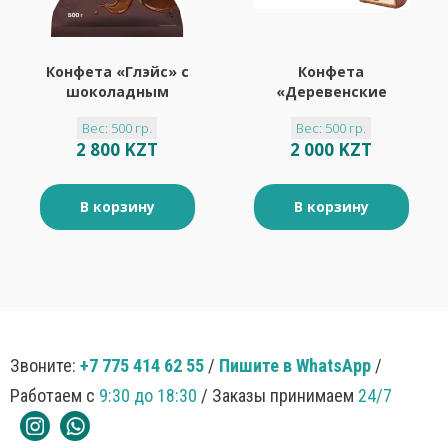
Конфета «Глэйс» с
Конфета
шоколадным
«Деревенские
вкусом. (упаковка
сливки» со вкусом
Вес: 500 гр.
Вес: 500 гр.
0,5 кг)
карамель-сливки
2 800 KZT
2 000 KZT
(упаковка 0,5 кг)
В корзину
В корзину
Звоните:
+7 775 414 62 55
/
Пишите в WhatsApp
/
Работаем с
9:30 до 18:30
/ Заказы принимаем
24/7