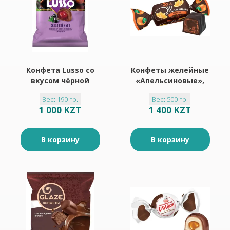
Конфета Lusso со
Конфеты желейные
вкусом чёрной
«Апельсиновые»,
смородины 190гр
500 г
Вес: 190 гр.
Вес: 500 гр.
1 000 KZT
1 400 KZT
В корзину
В корзину