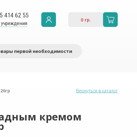
5 414 62 55
0
гр.
 учреждения
овары первой необходимости
20гр
Вернуться в каталог
ладным кремом
р