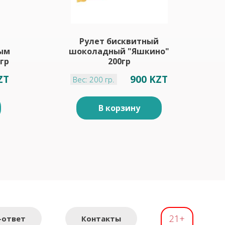
Рулет бисквитный
ым
шоколадный "Яшкино"
гр
200гр
ZT
900 KZT
Вес: 200 гр.
В корзину
21+
-ответ
Контакты