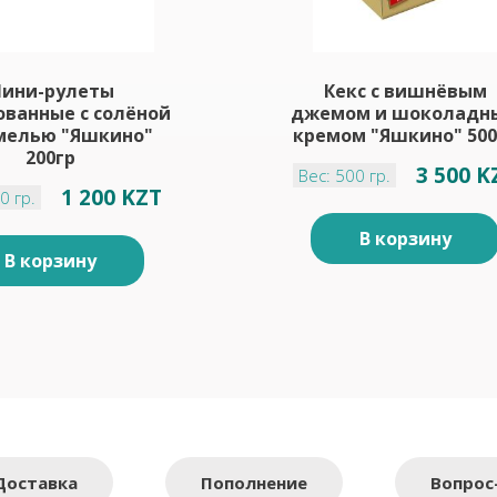
ини-рулеты
Кекс с вишнёвым
ованные с солёной
джемом и шоколадн
мелью "Яшкино"
кремом "Яшкино" 500
200гр
3 500 K
Вес: 500 гр.
1 200 KZT
0 гр.
В корзину
В корзину
Доставка
Пополнение
Вопрос