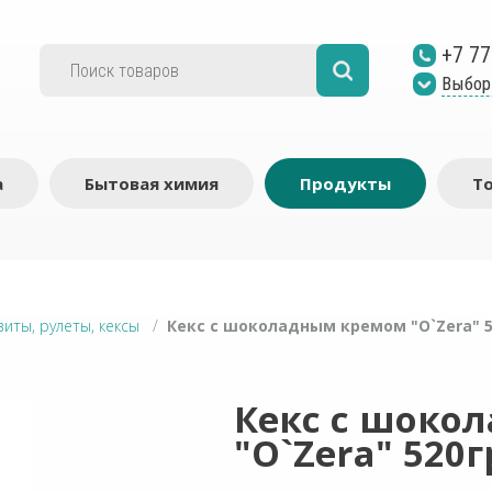
+7 77
Выбор
а
Бытовая химия
Продукты
Т
виты, рулеты, кексы
/
Кекс с шоколадным кремом "O`Zera" 5
Кекс с шоко
"O`Zera" 520г