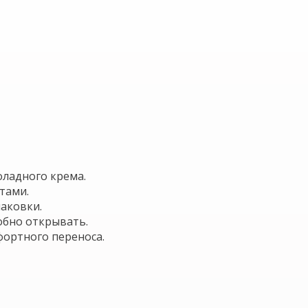
оладного крема.
нтами.
упаковки.
добно открывать.
фортного переноса.