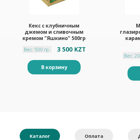
Кекс с клубничным
М
джемом и сливочным
глазир
кремом "Яшкино" 500гр
кара
3 500 KZT
Вес: 500 гр.
Вес: 20
В корзину
Каталог
Оплата