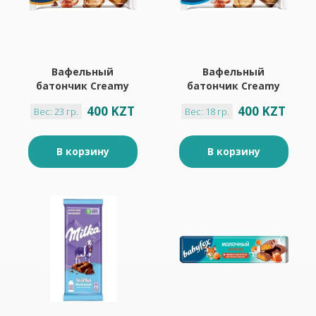
Вафельный
Вафельный
батончик Creamy
батончик Creamy
Choco «BabyFox», 23
White «BabyFox»,
400 KZT
400 KZT
Вес: 23 гр.
Вес: 18 гр.
г
18,2 г
В корзину
В корзину