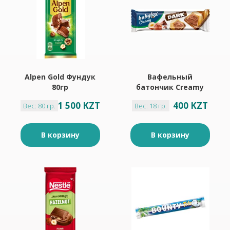
Alpen Gold Фундук
Вафельный
80гр
батончик Creamy
Dark «BabyFox», 18,2
1 500 KZT
400 KZT
Вес: 80 гр.
Вес: 18 гр.
г
В корзину
В корзину