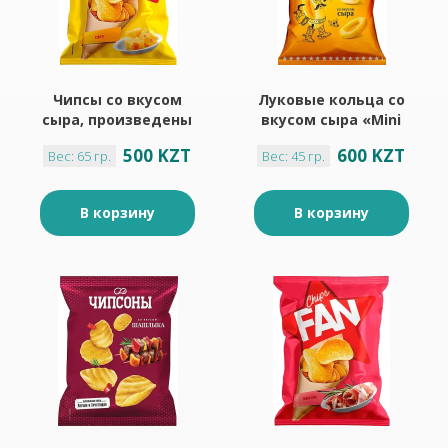
Чипсы со вкусом
Луковые кольца со
сыра, произведены
вкусом сыра «Mini
из свежего
Free», 45 г
500 KZT
600 KZT
Вес: 65 гр.
Вес: 45 гр.
картофеля «Fan», 65
г
В корзину
В корзину