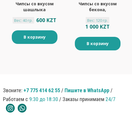
Чипсы со вкусом
Чипсы со вкусом
шашлыка
бекона,
«Чипсоны», 40 г
произведены из
600 KZT
Вес: 40 гр.
Вес: 120 гр.
свежего картофеля
1 000 KZT
«Fan», 120 г
В корзину
В корзину
Звоните:
+7 775 414 62 55
/
Пишите в WhatsApp
/
Работаем с
9:30 до 18:30
/ Заказы принимаем
24/7