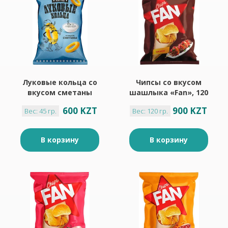
Луковые кольца со
Чипсы со вкусом
вкусом сметаны
шашлыка «Fan», 120
«Mini Free», 45 г
г
600 KZT
900 KZT
Вес: 45 гр.
Вес: 120 гр.
В корзину
В корзину