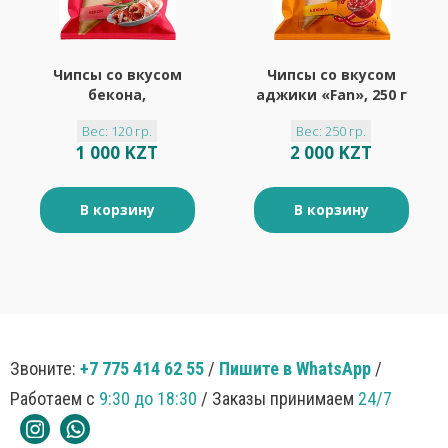
Чипсы со вкусом
Чипсы со вкусом
бекона,
аджики «Fan», 250 г
произведены из
Вес: 120 гр.
Вес: 250 гр.
свежего картофеля
1 000 KZT
2 000 KZT
«Fan», 120 г
В корзину
В корзину
Звоните:
+7 775 414 62 55
/
Пишите в WhatsApp
/
Работаем с
9:30 до 18:30
/ Заказы принимаем
24/7