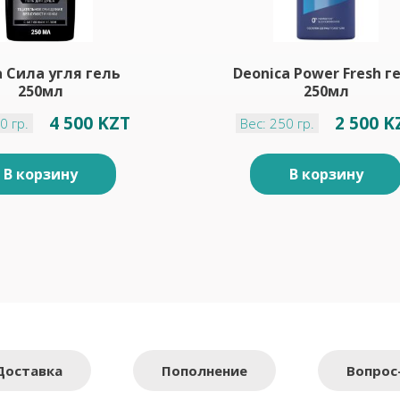
a Сила угля гель
Deonica Power Fresh г
250мл
250мл
4 500 KZT
2 500 K
0 гр.
Вес: 250 гр.
В корзину
В корзину
Доставка
Пополнение
Вопрос